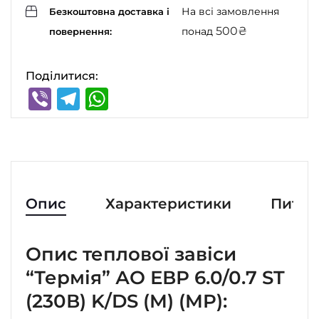
На всі замовлення
Безкоштовна доставка і
500
₴
понад
повернення:
Поділитися:
Viber
Telegram
WhatsApp
Опис
Характеристики
Питан
Опис теплової завіси
“Термія” АО ЕВР 6.0/0.7 ST
(230В) K/DS (M) (MP):