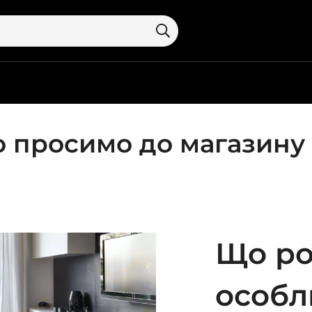
 просимо до магазину
Що ро
особл