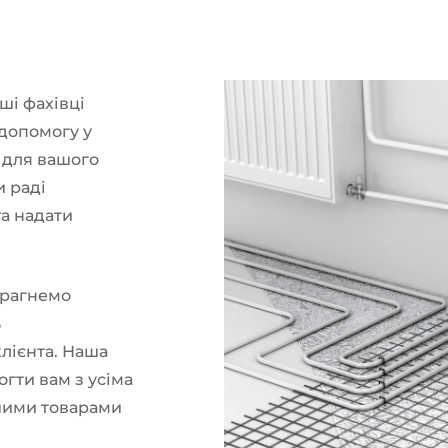
аші фахівці
 допомогу у
 для вашого
и раді
та надати
рагнемо
ь
лієнта. Наша
гти вам з усіма
шими товарами