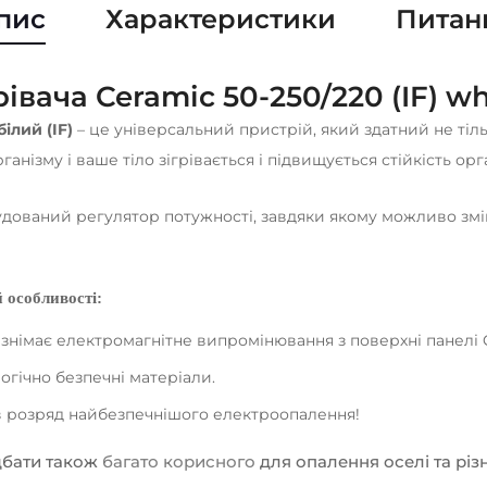
пис
Характеристики
Питан
івача Ceramic 50-250/220 (IF) wh
ілий (IF)
– це універсальний пристрій, який здатний не тільк
рганізму і ваше тіло зігрівається і підвищується стійкість ор
дований регулятор потужності, завдяки якому можливо змі
й особливості:
 знімає електромагнітне випромінювання з поверхні панелі 
логічно безпечні матеріали.
в розряд найбезпечнішого електроопалення!
дбати також
багато корисного
для опалення оселі та різ