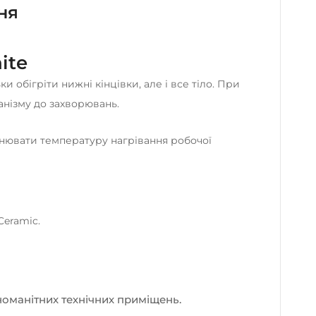
ня
ite
и обігріти нижні кінцівки, але і все тіло. При
ганізму до захворювань.
нювати температуру нагрівання робочої
Ceramic.
номанітних технічних приміщень.