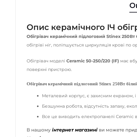
О
Опис керамічного ІЧ обігр
Обігрівач керамічний підлоговий Stinex 250Вт б
обігріві ніг, поліпшується циркуляція крові по о
Обігрівач моделі
Ceramic 50-250/220 (IF)
має вбу
поверхні пристрою.
Обігрівач керамічний підлоговий Stinex 250Вт біли
Металевий корпус, є захисним екраном, і
Безшумна робота, відсутність запаху, еко
Все це виводить електропанелі Ceramic 
В нашому
інтернет магазині
ви можете при