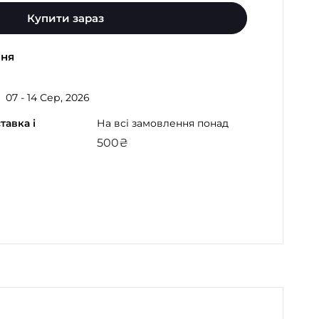
Купити зараз
ння
07 - 14 Сер, 2026
тавка і
На всі замовлення понад
500
₴
gram
atsApp