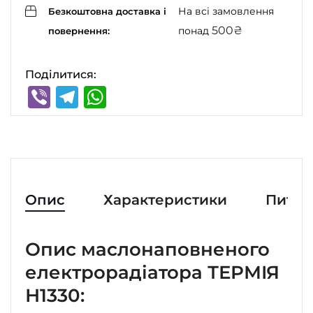
На всі замовлення
Безкоштовна доставка і
500
₴
понад
повернення:
Поділитися:
Viber
Telegram
WhatsApp
Опис
Характеристики
Питан
Опис маслонаповненого
електрорадіатора ТЕРМІЯ
Н1330: