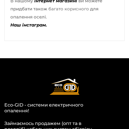
В нашому
інтернет магазині
ви можете
придбати також
багато корисного
для
опалення оселі.
Наш інстаграм.
Eco-GID - системи електричного
опалення!
Займаємось продажем (опт та в