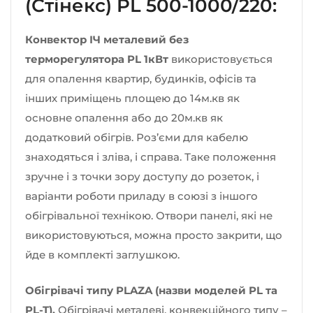
(Стінекс) PL 500-1000/220:
Конвектор ІЧ металевий без
терморегулятора PL 1кВт
використовується
для опалення квартир, будинків, офісів та
інших приміщень площею до 14м.кв як
основне опалення або до 20м.кв як
додатковий обігрів. Роз’єми для кабелю
знаходяться і зліва, і справа. Таке положення
зручне і з точки зору доступу до розеток, і
варіанти роботи приладу в союзі з іншого
обігрівальної технікою. Отвори панелі, які не
використовуються, можна просто закрити, що
йде в комплекті заглушкою.
Обігрівачі типу PLAZA (назви моделей PL та
PL-T).
Обігрівачі металеві, конвекційного типу –