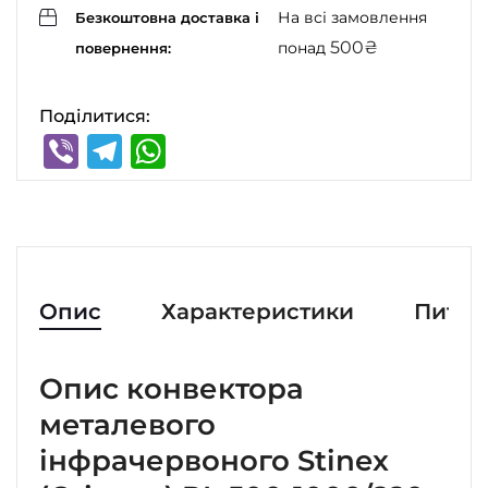
На всі замовлення
Безкоштовна доставка і
500
₴
понад
повернення:
Поділитися:
Viber
Telegram
WhatsApp
Опис
Характеристики
Питан
Опис конвектора
металевого
інфрачервоного Stinex