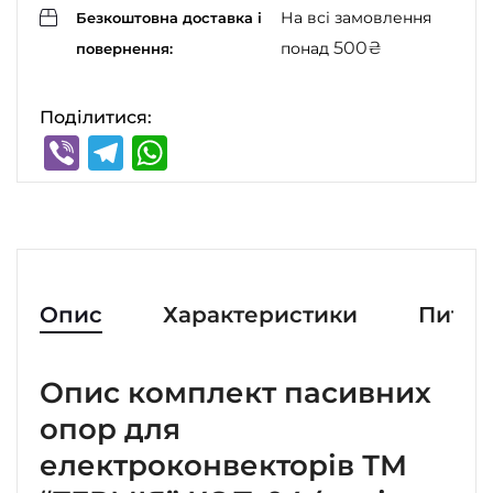
На всі замовлення
Безкоштовна доставка і
500
₴
понад
повернення:
Поділитися:
Viber
Telegram
WhatsApp
Опис
Характеристики
Питан
Опис комплект пасивних
опор для
електроконвекторів ТМ