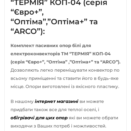
“ТЕРМІЯ” КОП-04 (серія
“Євро+”,
“Оптіма”,”Оптіма+” та
“ARCO”):
Комплект пасивних опор білі для
електроконвекторів ТМ “ТЕРМІЯ” КОП-04
(серія “Євро+”, “Оптіма” ,”Оптіма+” та “ARCO”).
Дозволяють легко переміщувати конвектор по
всьому приміщенні та ставити його в будь-яке
місце. Опори виготовлені із якісного пластику.
В нашому
інтернет магазині
ви можете
придбати також все для теплої оселі, і
обігрівачі для цих опор
які ви можете обрати
виходячи з Ваших потреб і можливостей.