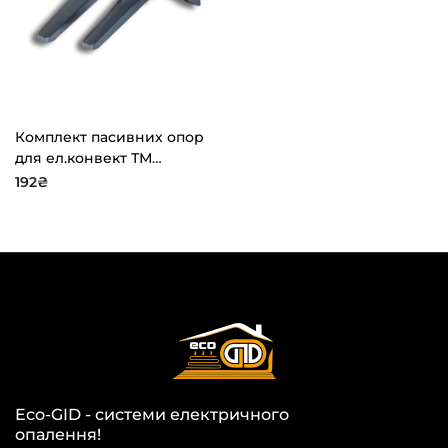
Комплект пасивних опор
для ел.конвект ТМ
“ТЕРМІЯ” антрацит
192
₴
Eco-GID - системи електричного
опалення!