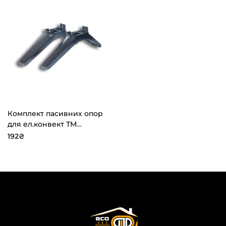
Комплект пасивних опор
для ел.конвект ТМ
“ТЕРМІЯ” антрацит
192
₴