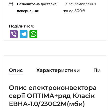
На всі замовлення
Безкоштовна доставка і
500
₴
понад
повернення:
Поділитися:
Viber
Telegram
WhatsApp
Опис
Характеристики
Питан
Опис електроконвектора
серії ОПТІМА+ряд Класік
ЕВНА-1.0/230С2М(мби)