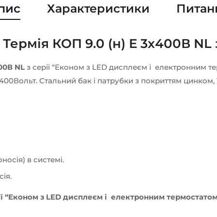
пис
Характеристики
Питан
Термія КОП 9.0 (н) Е 3х400В NL 
00В NL
з серії “Економ з LED дисплеєм і електронним те
00Вольт. Стальний бак і патрубки з покриттям цинком, 
носія) в системі.
ія.
ії “Економ з LED дисплеєм і електронним термостатом