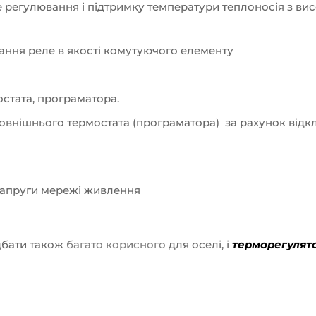
 регулювання і підтримку температури теплоносія з вис
ання реле в якості комутуючого елементу
стата, програматора.
овнішнього термостата (програматора) за рахунок відк
напруги мережі живлення
дбати також
багато корисного
для оселі, і
терморегулят