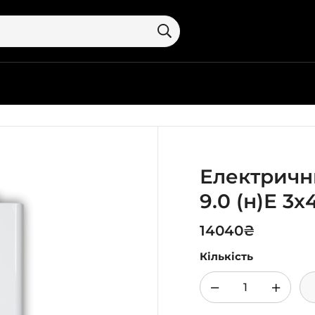
Електричн
9.0 (н)Е 3
14040
₴
Кількість