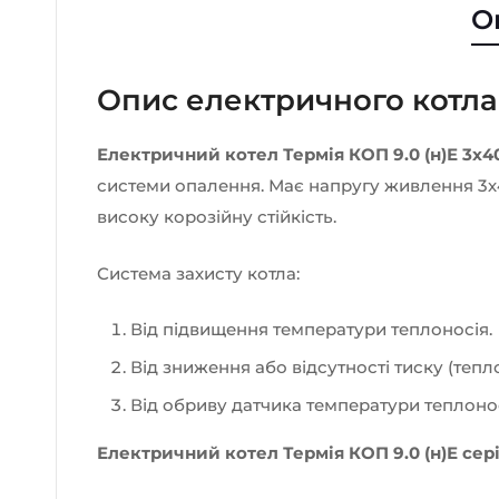
О
Опис електричного котла 
Електричний котел Термія КОП 9.0 (н)Е 3х4
системи опалення. Має напругу живлення 3х4
високу корозійну стійкість.
Система захисту котла:
Від підвищення температури теплоносія.
Від зниження або відсутності тиску (тепло
Від обриву датчика температури теплонос
Електричний котел Термія КОП 9.0 (н)Е сер