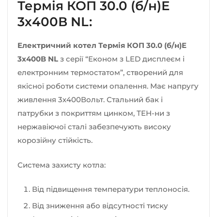
Термія КОП 30.0 (б/н)Е
3х400В NL:
Електричний котел Термія КОП 30.0 (б/н)Е
3х400В NL
з серії “Економ з LED дисплеєм і
електронним термостатом”, створений для
якісної роботи системи опалення. Має напругу
живлення 3х400Вольт. Стальний бак і
патрубки з покриттям цинком, ТЕН-ни з
нержавіючої сталі забезпечують високу
корозійну стійкість.
Система захисту котла:
Від підвищення температури теплоносія.
Від зниження або відсутності тиску