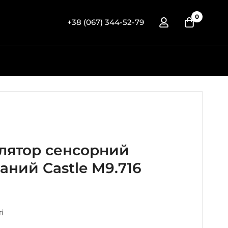
0
+38 (067) 344-52-79
лятор сенсорний
ний Castle M9.716
і