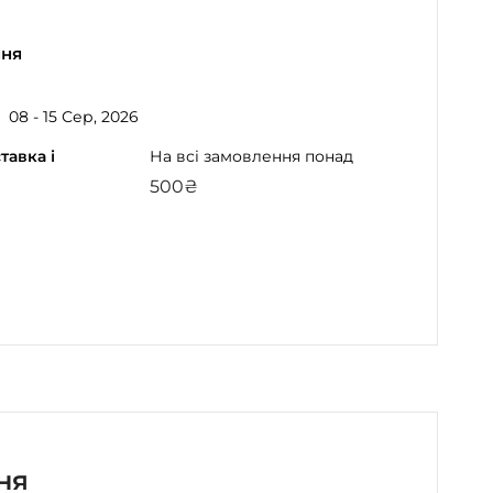
ння
08 - 15 Сер, 2026
тавка і
На всі замовлення понад
500
₴
gram
atsApp
ня