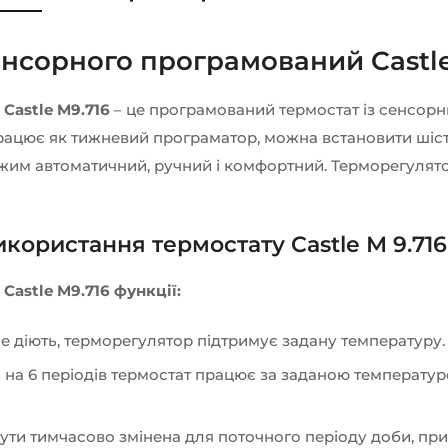
сорного програмований Castle M
Castle M9.716
– це програмований термостат із сенсор
працює як тижневий програматор, можна встановити шіст
им автоматичний, ручний і комфортний. Терморегулятор
користання термостату Castle М 9.716
astle M9.716 функції:
не діють, терморегулятор підтримує задану температуру.
я на 6 періодів термостат працює за заданою температур
ути тимчасово змінена для поточного періоду доби, пр