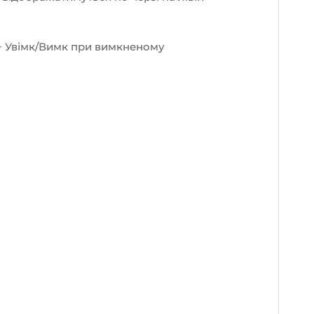
+ Увімк/Вимк при вимкненому