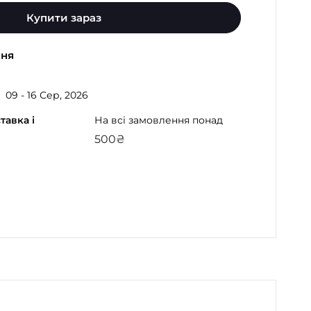
Купити зараз
ння
09 - 16 Сер, 2026
тавка і
На всі замовлення понад
500
₴
gram
atsApp