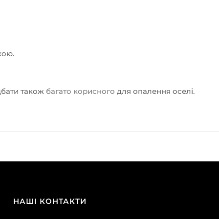
кою.
дбати також
багато корисного
для опалення оселі.
НАШІ КОНТАКТИ