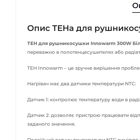
О
Опис ТЕНа для рушникос
ТЕН для рушникосушки Innowarm 300W Бі
переважно в полотенцесушителях або радіат
ТЕН Innowarm – це зручне вирішення пробле
Нагрівач має два датчики температури NTC:
Датчик 1: контролює температуру води в радіат
Датчик 2: дозволяє пристрою працювати відп
заданого значення.
Подвійний датчик температури NTC вимірює т