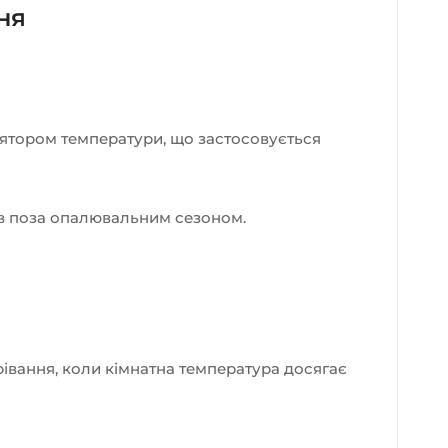
ня
лятором температури, що застосовується
ів поза опалювальним сезоном.
рівання, коли кімнатна температура досягає