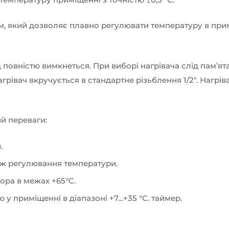
, який дозволяє плавно регулювати температуру в примі
повністю вимкнеться. При виборі нагрівача слід пам’ят
грівач вкручується в стандартне різьблення 1/2″. Нагр
й переваги:
.
ож регулювання температури.
ора в межах +65°C.
у приміщенні в діапазоні +7…+35 °С. таймер.