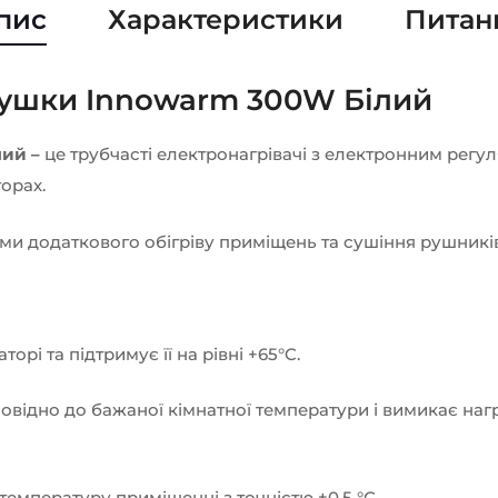
пис
Характеристики
Питан
ушки Innowarm 300W Білий
лий –
це трубчасті електронагрівачі з електронним регу
орах.
ми додаткового обігріву приміщень та сушіння рушник
орі та підтримує її на рівні +65°C.
овідно до бажаної кімнатної температури і вимикає наг
емпературу приміщенні з точністю ±0,5 °С.