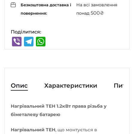
На всі замовлення
Безкоштовна доставка і
500
₴
понад
повернення:
Поділитися:
Viber
Telegram
WhatsApp
Опис
Характеристики
Питан
Нагрівальний ТЕН 1.2кВт права різьба у
біметалеву батарею
Нагрівальний ТЕН
, що монтується в