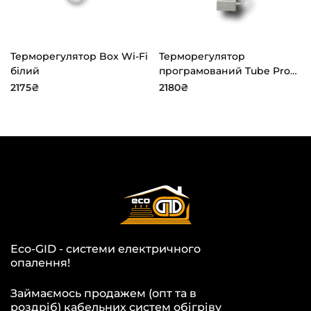
Терморегулятор Box Wi-Fi
Терморегулятор
білий
програмований Tube Prog
Pro
2175
₴
2180
₴
Eco-GID - системи електричного
опалення!
Займаємось продажем (опт та в
роздріб) кабельних систем обігріву