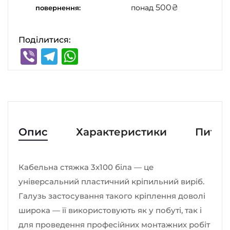
500
₴
понад
повернення:
Поділитися:
Viber
Telegram
WhatsApp
Опис
Характеристики
Питан
Кабельна стяжка 3х100 біла — це
універсальний пластичний кріпильний виріб.
Галузь застосування такого кріплення доволі
широка — її використовують як у побуті, так і
для проведення професійних монтажних робіт