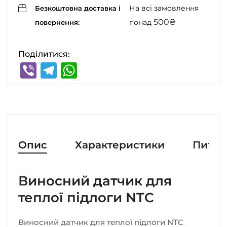
На всі замовлення
Безкоштовна доставка і
500
₴
понад
повернення:
Поділитися:
Viber
Telegram
WhatsApp
Опис
Характеристики
Питан
Виносний датчик для
теплої підлоги NTC
Виносний датчик для теплої підлоги NTC