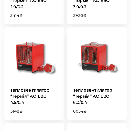
“Термія” АО ЕВО
“Термія” АО ЕВО
2.0/0.2
3.0/0.3
3414
₴
3930
₴
Тепловентилятор
Тепловентилятор
“Термія” АО ЕВО
“Термія” АО ЕВО
4.5/0.4
6.0/0.4
5148
₴
6054
₴