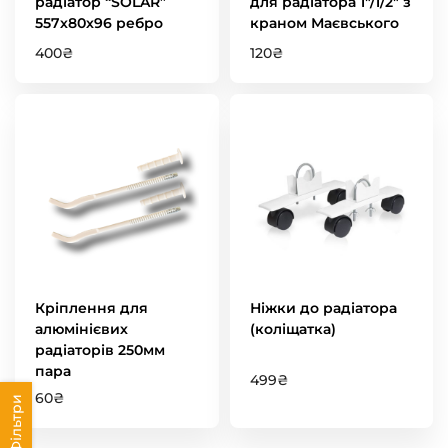
радіатор “SOLAR”
для радіатора 1″/1/2″ з
557х80х96 ребро
краном Маєвського
400
₴
120
₴
Кріплення для
Ніжки до радіатора
алюмінієвих
(коліщатка)
радіаторів 250мм
пара
499
₴
60
₴
Фільтри